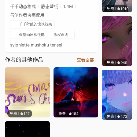
千千动态格式
静态壁纸
1.4M
免费
1910
辰东壁
与创作者协商使用
千千壁纸的惊艳效果
调整画质和性能
版权声明
sylphiette mushoku tensei
作者的其他作品
查看全部
免费
949
辰东壁
免费
127
免费
154
免费
472
辰东壁