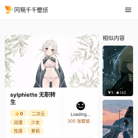
sylphiette 无职转生
精选
sylphiette 无职转生
相似内容
￥1
142
辰东壁
sylphiette 无职转
生
0
二次元
Loading…
305 张壁纸
动漫
少女
性感
萝莉