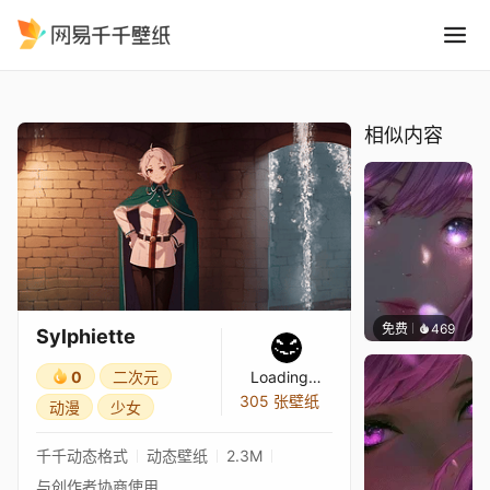
Sylphiette
精选
Sylphiette
相似内容
免费
469
辰东壁
Sylphiette
0
二次元
Loading…
305 张壁纸
动漫
少女
千千动态格式
动态壁纸
2.3M
与创作者协商使用