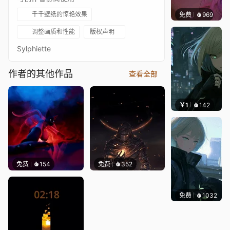
千千壁纸的惊艳效果
免费
969
辰东壁
调整画质和性能
版权声明
Sylphiette
作者的其他作品
查看全部
￥1
142
辰东壁
免费
154
免费
352
免费
1032
辰东