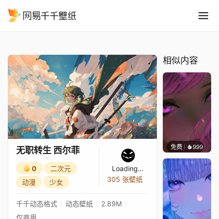
无职转生 西尔菲
精选
无职转生 西尔菲
相似内容
免费
999
辰东壁
无职转生 西尔菲
0
二次元
Loading…
305 张壁纸
动漫
少女
千千动态格式
动态壁纸
2.89M
仅商用