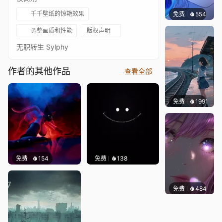
千千壁纸的惊艳效果
免费
554
辰东壁
调整画质和性能
版权声明
无职转生 Sylphy
作者的其他作品
查看全部
免费
1991
辰东壁
免费
154
免费
138
免费
484
辰东壁