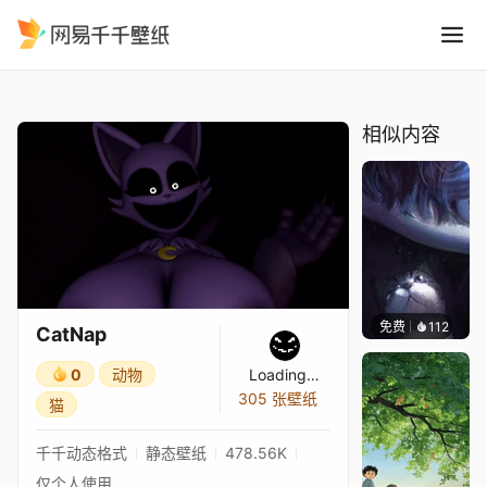
CatNap
精选
CatNap
相似内容
免费
112
Asuki
CatNap
0
动物
Loading…
305 张壁纸
猫
千千动态格式
静态壁纸
478.56K
仅个人使用