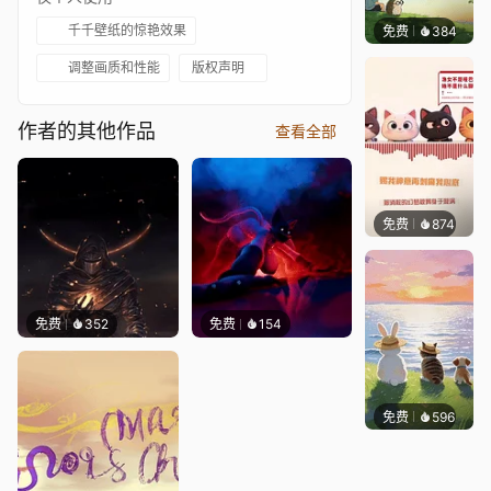
千千壁纸的惊艳效果
免费
384
渔小小
调整画质和性能
版权声明
作者的其他作品
查看全部
免费
874
巽九Ni
免费
352
免费
154
免费
596
渔小小