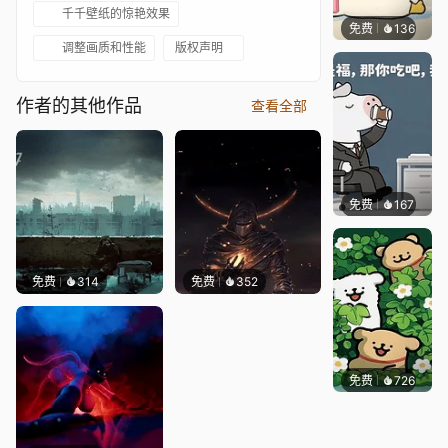
千千壁纸的惊艳效果
免费
136
渔小小
调整画质和性能
版权声明
作者的其他作品
查看全部
免费
167
渔小小
免费
314
免费
352
免费
726
渔小小