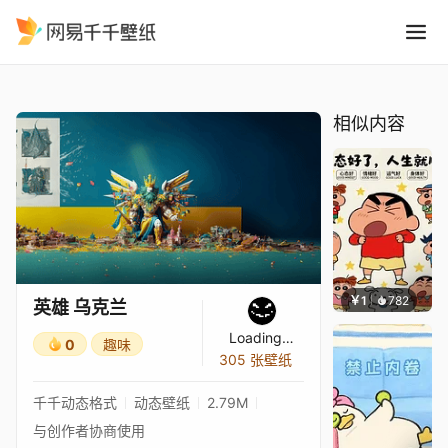
英雄 乌克兰
精选
英雄 乌克兰
相似内容
￥1
782
渔小小
英雄 乌克兰
Loading…
0
趣味
305 张壁纸
千千动态格式
动态壁纸
2.79M
与创作者协商使用