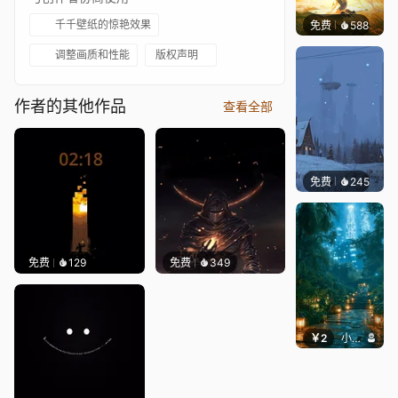
千千壁纸的惊艳效果
免费
588
小鬼
调整画质和性能
版权声明
作者的其他作品
查看全部
免费
245
Syxap
免费
129
免费
349
￥2
小皮球