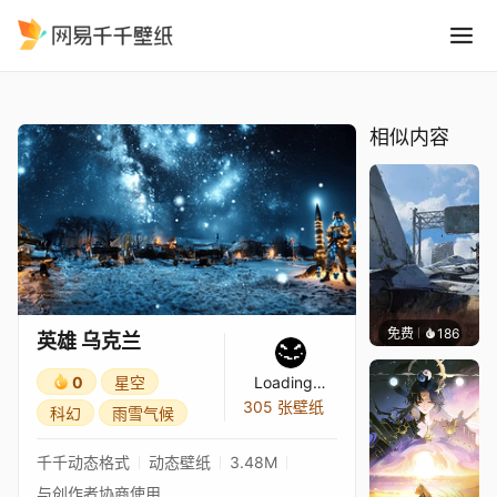
英雄 乌克兰
精选
英雄 乌克兰
相似内容
免费
186
Syxap
英雄 乌克兰
0
星空
Loading…
305 张壁纸
科幻
雨雪气候
千千动态格式
动态壁纸
3.48M
与创作者协商使用