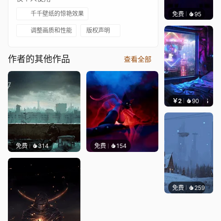
千千壁纸的惊艳效果
免费
95
VINAY
调整画质和性能
版权声明
作者的其他作品
查看全部
￥2
90
小皮球
免费
314
免费
154
免费
259
Syxap