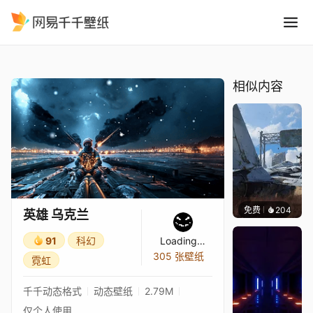
英雄 乌克兰
精选
英雄 乌克兰
相似内容
免费
204
Syxap
英雄 乌克兰
91
科幻
Loading…
305 张壁纸
霓虹
千千动态格式
动态壁纸
2.79M
仅个人使用