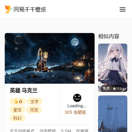
英雄 乌克兰
精选
英雄 乌克兰
相似内容
免费
119
S37
英雄 乌克兰
0
文字
Loading…
星空
河流
305 张壁纸
科幻
千千动态格式
动态壁纸
5.5M
仅商用