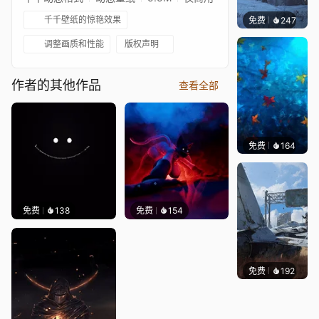
千千壁纸的惊艳效果
免费
247
Syxap
调整画质和性能
版权声明
作者的其他作品
查看全部
免费
164
Max
免费
138
免费
154
免费
192
Syxap