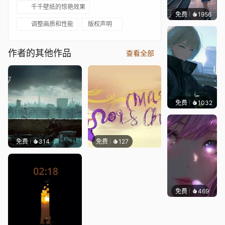
千千壁纸的惊艳效果
免费
1956
辰东壁
调整画质和性能
版权声明
作者的其他作品
查看全部
免费
1032
辰东
免费
314
免费
127
免费
469
辰东壁