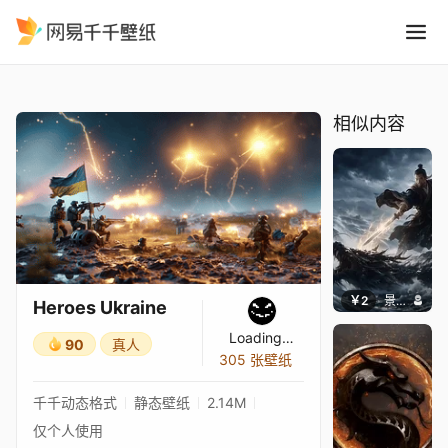
Heroes Ukraine
精选
Heroes Ukraine
相似内容
￥2
景毅6688
Heroes Ukraine
Loading…
90
真人
305 张壁纸
千千动态格式
静态壁纸
2.14M
仅个人使用