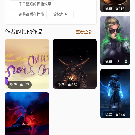
千千壁纸的惊艳效果
免费
116
ender
调整画质和性能
版权声明
作者的其他作品
查看全部
免费
SomethingEPIC
免费
127
免费
352
免费
140
ender