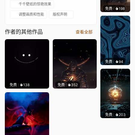
千千壁纸的惊艳效果
免费
198
Syxap
调整画质和性能
版权声明
作者的其他作品
查看全部
免费
94
Parme
免费
138
免费
352
免费
203
Meowl