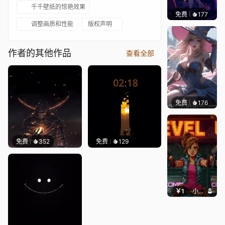
千千壁纸的惊艳效果
免费
177
𝑬𝒗𝒆𝑾𝒊𝒏
调整画质和性能
版权声明
作者的其他作品
查看全部
免费
176
｡✧Ma
免费
352
免费
129
￥1
小鹿子