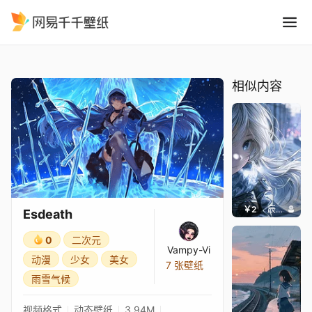
Esdeath
精选
Esdeath
相似内容
￥2
辰东壁纸
Esdeath
0
二次元
Vampy-Vi
动漫
少女
美女
7 张壁纸
雨雪气候
视频格式
动态壁纸
3.94M