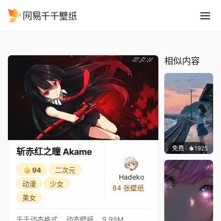
斩赤红之瞳 Akame
精选
斩赤红之瞳 Akame
相似内容
免费
1925
辰东壁
斩赤红之瞳 Akame
94
二次元
Hadeko
动漫
少女
84 张壁纸
美女
千千动态格式
动态壁纸
9.99M