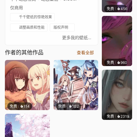
仅商用
免费
456
辰东壁
千千壁纸的惊艳效果
调整画质和性能
版权声明
⠀⠀⠀⠀⠀⠀⠀⠀⠀⠀⠀⠀⠀⠀⠀⠀⠀更多我的壁纸合集在这里：https://steamcommunity.com/id/superfrost/myworkshopfiles/如果你喜欢我的壁纸，请在steam工作坊订阅我，这样你就不会错过新的酷壁纸！其他动漫作品：Akame ga Kill! Акамэ Akame ga Kill! Акаме Akame ga Kill! アカメ Akame ga Kill! Demon Murasame
作者的其他作品
查看全部
免费
960
辰东壁
免费
114
免费
102
免费
2319
辰东