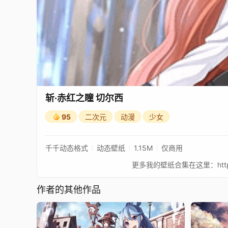
斩·赤红之瞳 切尔西
95
二次元
动漫
少女
千千动态格式
动态壁纸
1.15M
仅商用
作者的其他作品