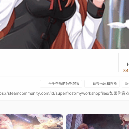
8
千千壁纸的惊艳效果
调整画质和性能
版