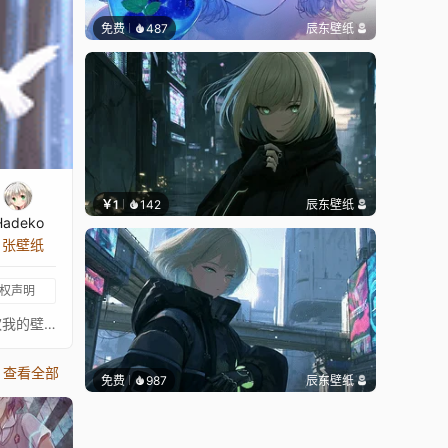
免费
487
辰东壁纸
￥1
142
辰东壁纸
Hadeko
4 张壁纸
权声明
⠀⠀⠀⠀⠀⠀⠀⠀⠀⠀⠀⠀⠀⠀⠀⠀⠀更多我的壁纸合集在这里：https://steamcommunity.com/id/superfrost/myworkshopfiles/如果你喜欢我的壁纸合集，请在steam工作坊订阅我，这样你就不会错过新的酷壁纸！其他动漫作品：Akame ga Kill Chelsea Akame ga Kill Челси Akame ga Kill チェルシー
查看全部
免费
987
辰东壁纸