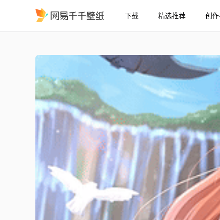
下载
精选推荐
创作
斩·赤红之瞳 切尔西
精选
斩·赤红之瞳 切尔西