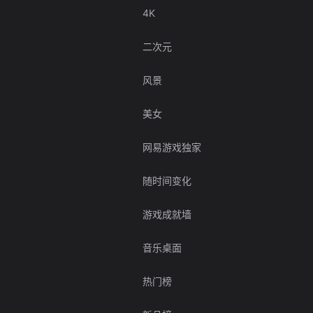
4K
二次元
风景
美女
网易游戏独家
随时间变化
游戏成就墙
音乐桌面
热门榜