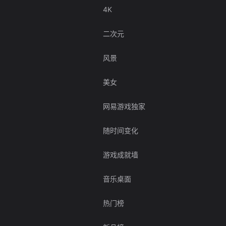
4K
二次元
风景
美女
网易游戏独家
随时间变化
游戏成就墙
音乐桌面
热门榜