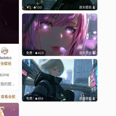
￥1
130
辰东壁纸
免费
423
辰东壁纸
Hadeko
4 张壁纸
权声明
⠀⠀⠀⠀⠀⠀⠀⠀⠀⠀⠀⠀⠀⠀⠀⠀⠀更多我的壁纸合集在这里：https://steamcommunity.com/id/superfrost/myworkshopfiles/如果你喜欢我的壁纸，请在steam工作坊订阅我，这样你就不会错过新的酷壁纸！其他动漫作品： 命运/魔法少女伊莉雅 Fate/kaleid liner Prisma☆Illya Fate/kaleid liner プリズマ☆イリヤ Fate/Kaleid Liner Prisma Illya Fate/kaleid Liner Prisma Illya Fate/Kaleid Liner Prisma Illya 3re!! Fate/Kaleid Liner Prisma Illya Zwei! Fate/Kaleid Liner Prisma Illya Zwei Herz! Fate/kaleid liner Prisma Illya 3rei!!
查看全部
免费
859
辰东壁纸