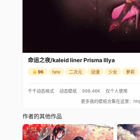
命运之夜/kaleid liner Prisma Illya
96
fate
二次元
动漫
少女
萝莉
千千动态格式
动态壁纸
998.46K
仅个人使用
作者的其他作品