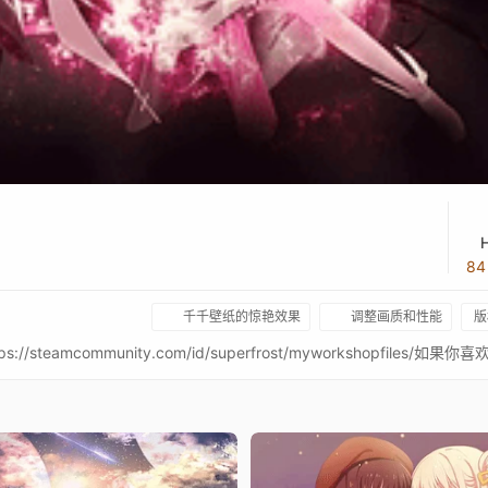
8
千千壁纸的惊艳效果
调整画质和性能
版