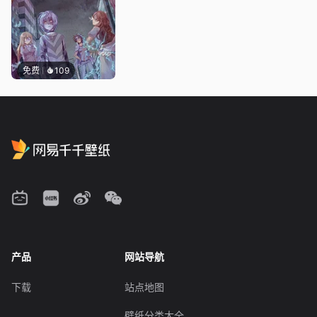
免费
109
产品
网站导航
下载
站点地图
壁纸分类大全