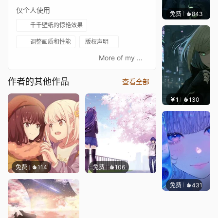
仅个人使用
免费
843
辰东壁
千千壁纸的惊艳效果
调整画质和性能
版权声明
⠀⠀⠀⠀⠀⠀⠀⠀⠀⠀⠀⠀⠀⠀⠀⠀⠀More of my Wallpapers are here: https://steamcommunity.com/id/superfrost/myworkshopfiles/If you like my Wallpaper, subscribe to me in the steam workshop, so you will not miss the new cool Wallpaper!Other anime titles:Ликорис Рикоилリコリス・リコイルТакина Иноуэ井ノ上 たきなOPОпенингТисато НисикигиAnimeАниме
作者的其他作品
查看全部
￥1
130
辰东
免费
114
免费
106
免费
431
辰东壁