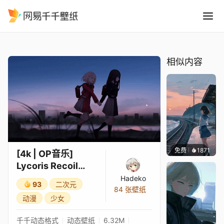
4k OP音乐 Lycoris Recoil Chi
精选
[4k | OP音乐] Lycoris Recoil Chisato Nishikigi and Takina Inoue
相似内容
免费
1871
辰东壁
[4k | OP音乐]
Lycoris Recoil
Chisato Nishikigi
Hadeko
93
二次元
and Takina Inoue
84 张壁纸
动漫
少女
千千动态格式
动态壁纸
6.32M