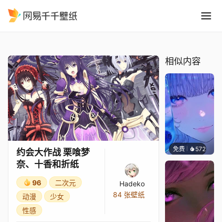
约会大作战 栗喰梦奈、十香和
精选
约会大作战 栗喰梦奈、十香和折纸
相似内容
免费
572
辰东壁
约会大作战 栗喰梦
奈、十香和折纸
96
二次元
Hadeko
84 张壁纸
动漫
少女
性感