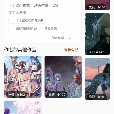
千千动态格式
动态壁纸
2M
免费
1015
辰东壁
仅个人使用
千千壁纸的惊艳效果
调整画质和性能
版权声明
⠀⠀⠀⠀⠀⠀⠀⠀⠀⠀⠀⠀⠀⠀⠀⠀⠀More of my Wallpapers are here: https://steamcommunity.com/id/superfrost/myworkshopfiles/If you like my Wallpaper, subscribe to me in the steam workshop, so you will not miss the new cool Wallpaper!Other anime titles:Рандеву с жизньюСвидание с духомデート・ア・ライブКуруми ТокисакиKurumi TokisakiShinShioriDarlingShidomiShinji TakamiyaТока ЯтогамиTooka YatogamiPrincessNightmareWorst SpiritSpirit of TimeОригами ТобиичиOrigami TobiichiSuper GeniusMaster鳶一 折紙Demon KingHermit氷芽川 四糸乃五河 士道夜刀神 十香AnimeАниме
作者的其他作品
查看全部
￥1
142
辰东壁
免费
102
免费
109
免费
2013
辰东