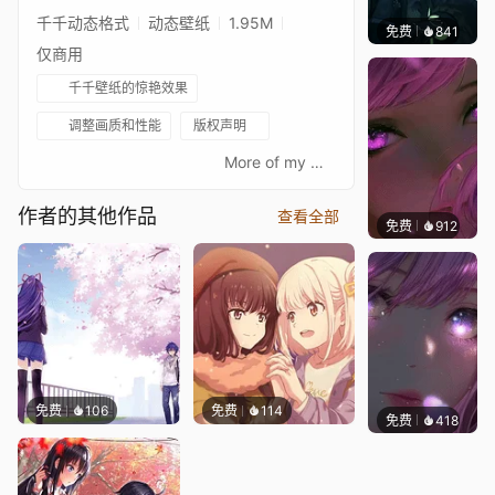
千千动态格式
动态壁纸
1.95M
免费
841
辰东壁
仅商用
千千壁纸的惊艳效果
调整画质和性能
版权声明
⠀⠀⠀⠀⠀⠀⠀⠀⠀⠀⠀⠀⠀⠀⠀⠀⠀More of my Wallpapers are here: https://steamcommunity.com/id/superfrost/myworkshopfiles/If you like my Wallpaper, subscribe to me in the steam workshop, so you will not miss the new cool Wallpaper!Other anime titles:AnimeАнимеМацури КадзамакиMatsuri Kazamaki風巻 祭里Suzu Kanade花奏 すずСудзу КанадэТреугольник Аякасиあやかしトライアングル
作者的其他作品
查看全部
免费
912
辰东壁
免费
106
免费
114
免费
418
辰东壁