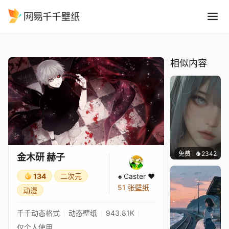
金木研 赫子
精选
金木研 赫子
相似内容
免费
2342
辰东
金木研 赫子
134
二次元
♠ Caster ♥
51 张壁纸
动漫
千千动态格式
动态壁纸
943.81K
仅个人使用