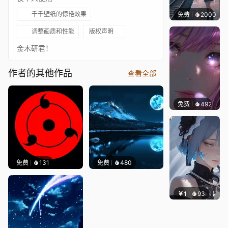
千千壁纸的惊艳效果
免费
2000
辰东
调整画质和性能
版权声明
金木研君！
作者的其他作品
查看全部
免费
492
辰东壁
免费
131
免费
480
￥1
93
辰东壁