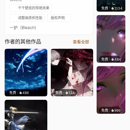
千千壁纸的惊艳效果
免费
1134
辰东
调整画质和性能
版权声明
一护（Bleach）
作者的其他作品
查看全部
免费
484
辰东壁
免费
486
免费
134
免费
999
辰东壁