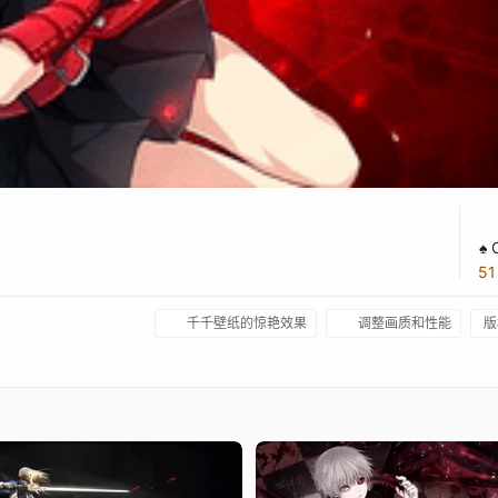
♠ 
5
千千壁纸的惊艳效果
调整画质和性能
版