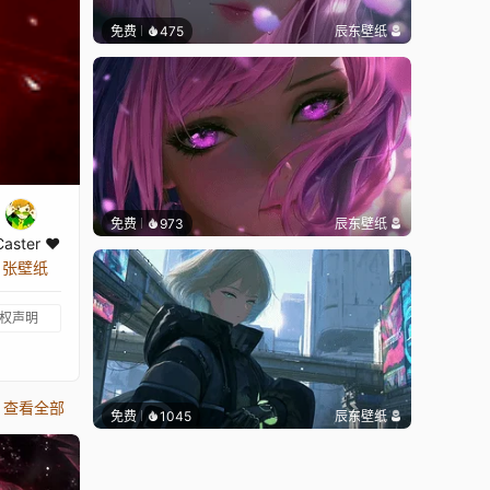
免费
475
辰东壁纸
免费
973
辰东壁纸
Caster ♥
1 张壁纸
权声明
查看全部
免费
1045
辰东壁纸