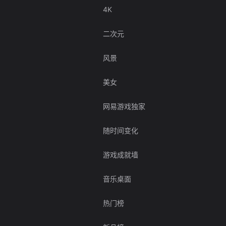
4K
二次元
风景
美女
网易游戏独家
随时间变化
游戏成就墙
音乐桌面
热门榜