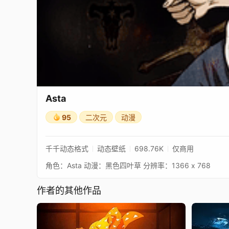
Asta
95
二次元
动漫
千千动态格式
动态壁纸
698.76K
仅商用
角色：Asta 动漫：黑色四叶草 分辨率：1366 x 768
作者的其他作品