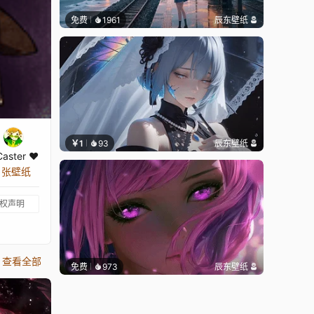
免费
1961
辰东壁纸
￥1
93
辰东壁纸
Caster ♥
1 张壁纸
权声明
查看全部
免费
973
辰东壁纸