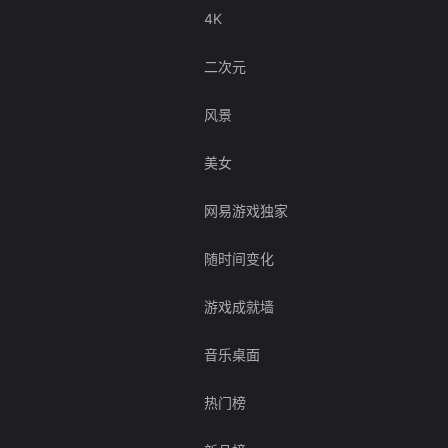
4K
二次元
风景
美女
网易游戏独家
随时间变化
游戏成就墙
音乐桌面
热门榜