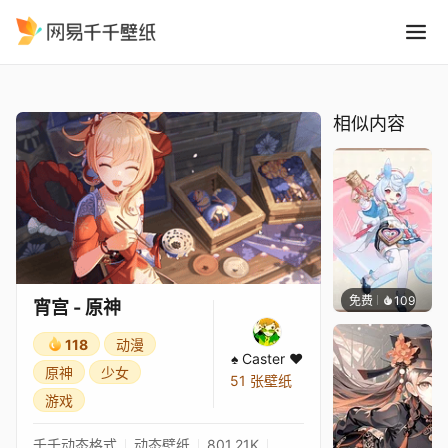
宵宫 - 原神
精选
宵宫 - 原神
相似内容
免费
109
Tikzit
宵宫 - 原神
118
动漫
♠ Caster ♥
原神
少女
51 张壁纸
游戏
千千动态格式
动态壁纸
801.21K