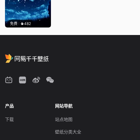
免费
482
产品
网站导航
下载
站点地图
壁纸分类大全