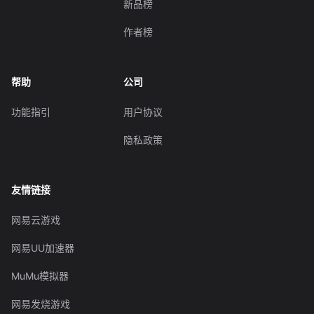
新品榜
作者榜
帮助
公司
功能指引
用户协议
隐私政策
友情链接
网易云游戏
网易UU加速器
MuMu模拟器
网易发烧游戏