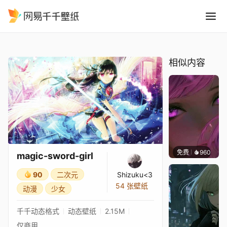
magic-sword-girl
精选
magic-sword-girl
相似内容
免费
960
辰东壁
magic-sword-girl
90
二次元
Shizuku<3
54 张壁纸
动漫
少女
千千动态格式
动态壁纸
2.15M
仅商用