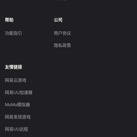
帮助
公司
功能指引
用户协议
隐私政策
友情链接
网易云游戏
网易UU加速器
MuMu模拟器
网易发烧游戏
网易UU远程