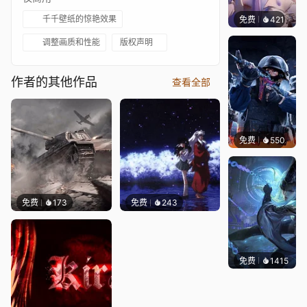
千千壁纸的惊艳效果
免费
421
好看壁
调整画质和性能
版权声明
作者的其他作品
查看全部
免费
550
小鬼
免费
173
免费
243
免费
1415
小佛