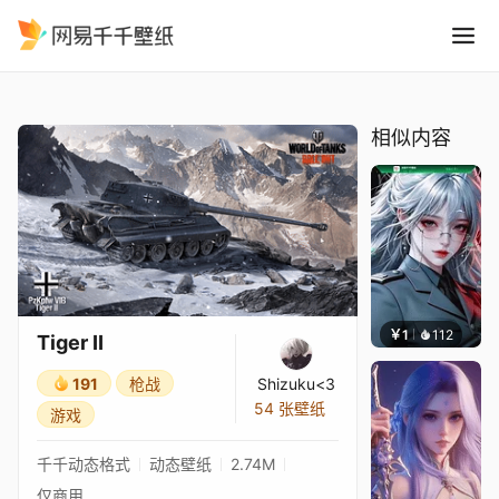
Tiger II
精选
Tiger II
相似内容
￥1
112
宅婳氏
Tiger II
191
枪战
Shizuku<3
54 张壁纸
游戏
千千动态格式
动态壁纸
2.74M
仅商用