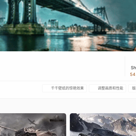
Sh
5
千千壁纸的惊艳效果
调整画质和性能
版