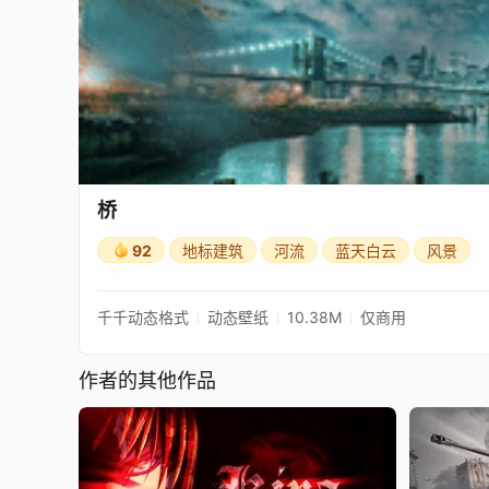
桥
92
地标建筑
河流
蓝天白云
风景
千千动态格式
动态壁纸
10.38M
仅商用
作者的其他作品