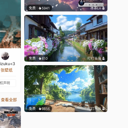
免费
5941
冰茶Ln
免费
810
叮叮当当
izuku<3
4 张壁纸
权声明
查看全部
免费
9856
叮叮当当