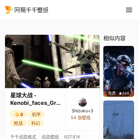
星球大战 - Kenobi faces Gri
精选
星球大战 - Kenobi_faces_Grievou
相似内容
免费
548
小鬼
星球大战 -
Kenobi_faces_Gri
evou
Shizuku<3
0
机甲
54 张壁纸
枪战
科幻
千千动态格式
动态壁纸
927.81K