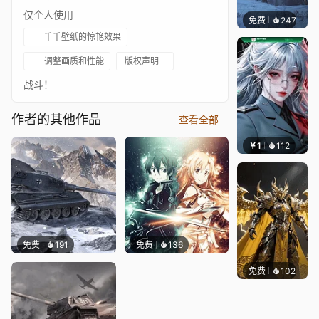
仅个人使用
免费
247
Syxap
千千壁纸的惊艳效果
调整画质和性能
版权声明
战斗！
作者的其他作品
查看全部
￥1
112
宅婳氏
免费
191
免费
136
免费
102
渔小小