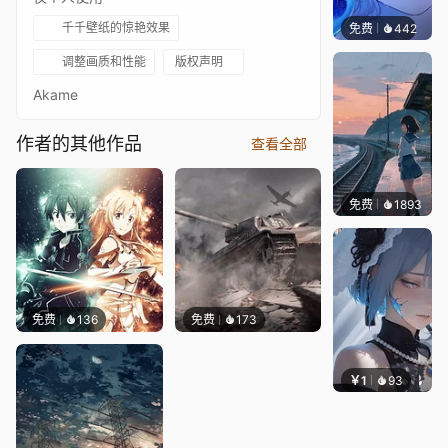
千千壁纸的惊艳效果
免费
442
辰东壁
调整画质和性能
版权声明
Akame
作者的其他作品
查看全部
免费
1893
辰东
免费
136
免费
173
￥1
93
辰东壁