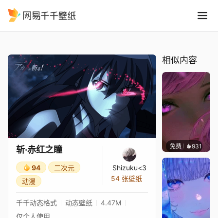
斩·赤红之瞳
精选
斩·赤红之瞳
相似内容
免费
931
辰东壁
斩·赤红之瞳
94
二次元
Shizuku<3
54 张壁纸
动漫
千千动态格式
动态壁纸
4.47M
仅个人使用