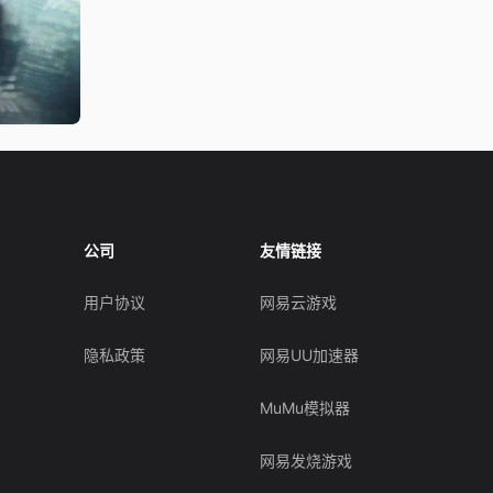
公司
友情链接
用户协议
网易云游戏
隐私政策
网易UU加速器
MuMu模拟器
网易发烧游戏