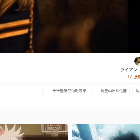
17 
千千壁纸的惊艳效果
调整画质和性能
版