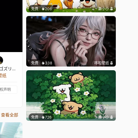
免费
206
渔小小
免费
338
哆啦壁纸
ライアン-ゴズリング
张壁纸
权声明
查看全部
免费
726
渔小小