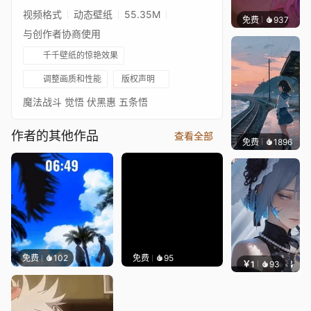
视频格式
动态壁纸
55.35M
免费
937
辰东壁
与创作者协商使用
千千壁纸的惊艳效果
调整画质和性能
版权声明
魔法战斗 觉悟 伏黑惠 五条悟
作者的其他作品
查看全部
免费
1896
辰东壁
免费
102
免费
95
￥1
93
辰东壁