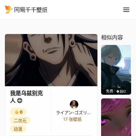
我是乌兹别克人
精选
我是乌兹别克人 😊
相似内容
免费
892
辰东壁
我是乌兹别克
人 😊
0
ライアン-ゴズリング
17 张壁纸
二次元
动漫