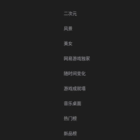
二次元
风景
美女
网易游戏独家
随时间变化
游戏成就墙
音乐桌面
热门榜
新品榜