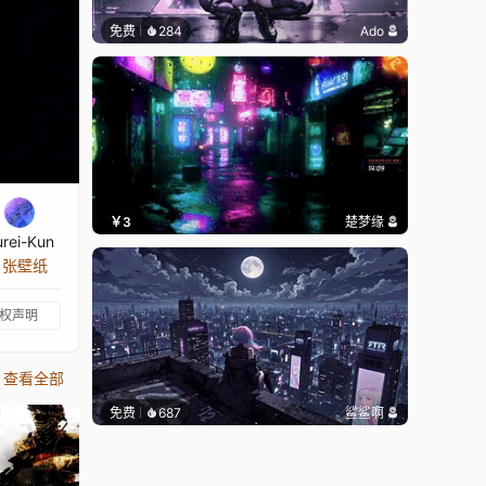
免费
284
Ado
￥3
楚梦缘
urei-Kun
4 张壁纸
权声明
查看全部
免费
687
鲨鲨啊