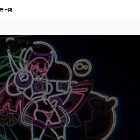
者学院
bblegum