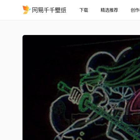
下载
精选推荐
创作
GTA Princess Robot Bu
精选
GTA Princess Robot Bubblegum