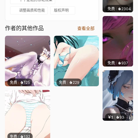
免费
2304
辰东
调整画质和性能
版权声明
作者的其他作品
查看全部
免费
937
辰东壁
免费
125
免费
229
￥1
93
辰东壁
免费
132