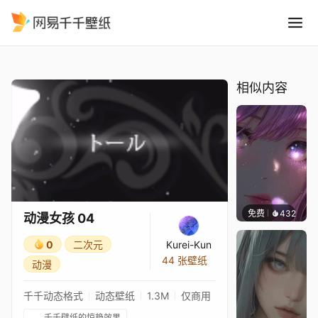
动漫女孩 04
精选
动漫女孩 04
相似内容
免费
432
辰东壁
动漫女孩 04
0
二次元
Kurei-Kun
44 张壁纸
动漫
千千动态格式
动态壁纸
1.3M
仅商用
千千壁纸的惊艳效果