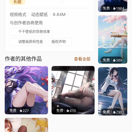
长腿
免费
1964
豆子酱
视频格式
动态壁纸
9.84M
与创作者协商使用
千千壁纸的惊艳效果
调整画质和性能
版权声明
作者的其他作品
查看全部
免费
269
渔小小
免费
227
免费
410
免费
792
渔小小