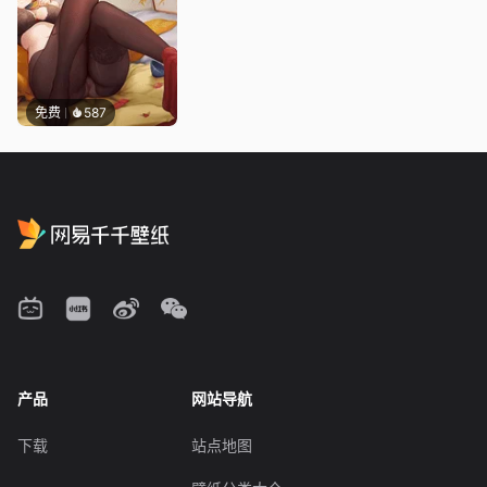
免费
587
产品
网站导航
下载
站点地图