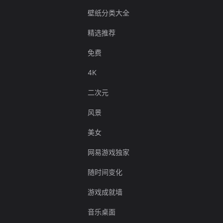
壁纸分类大全
精选推荐
免费
4K
二次元
风景
美女
网易游戏独家
随时间变化
游戏成就墙
音乐桌面