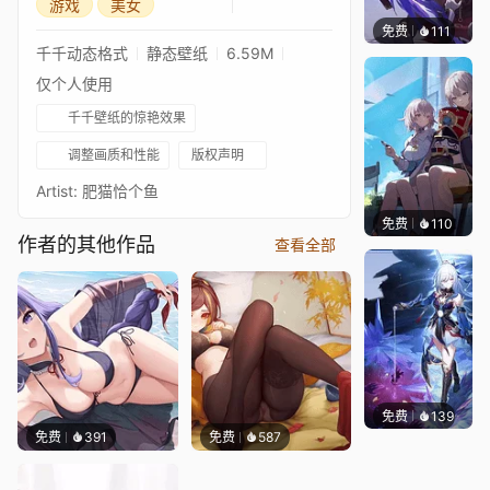
游戏
美女
免费
111
John 
千千动态格式
静态壁纸
6.59M
仅个人使用
千千壁纸的惊艳效果
调整画质和性能
版权声明
Artist: 肥猫恰个鱼
免费
110
Sharl
作者的其他作品
查看全部
免费
139
John 
免费
391
免费
587