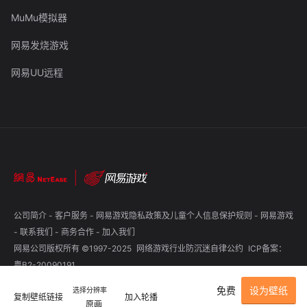
MuMu模拟器
网易发烧游戏
网易UU远程
公司简介
-
客户服务
-
网易游戏隐私政策及儿童个人信息保护规则
-
网易游戏
-
联系我们
-
商务合作
-
加入我们
网易公司版权所有 ©1997-2025
网络游戏行业防沉迷自律公约
ICP备案：
粤B2-20090191
免费
设为壁纸
选择分辨率
复制壁纸链接
加入轮播
原画