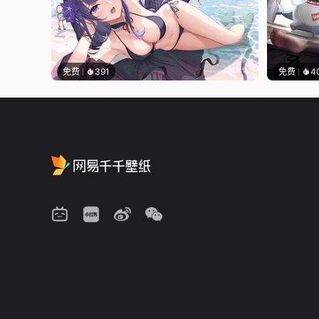
免费
391
免费
4