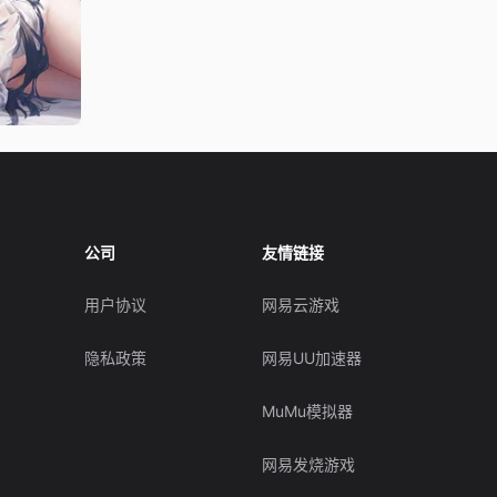
公司
友情链接
用户协议
网易云游戏
隐私政策
网易UU加速器
MuMu模拟器
网易发烧游戏