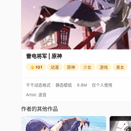
雷电将军 | 原神
101
动漫
原神
少女
游戏
美女
千千动态格式
静态壁纸
9.8M
仅个人使用
Artist: 波音
作者的其他作品