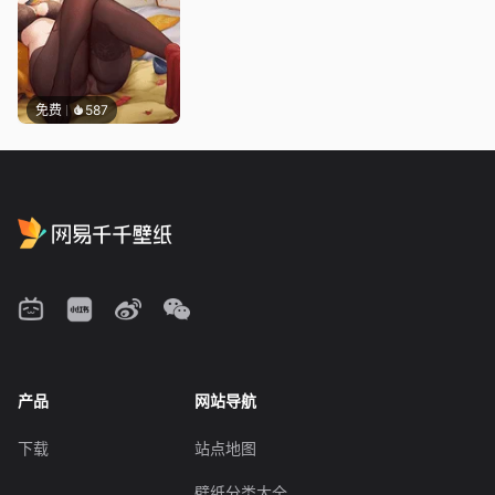
免费
587
产品
网站导航
下载
站点地图
壁纸分类大全