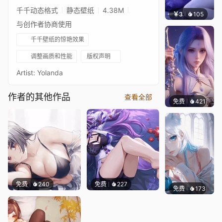
千千动态格式
静态壁纸
4.38M
￥3
105
宅婳
与创作者协商使用
千千壁纸的惊艳效果
调整画质和性能
版权声明
Artist: Yolanda
作者的其他作品
查看全部
免费
421
好看壁
免费
240
免费
227
免费
173
渔小小