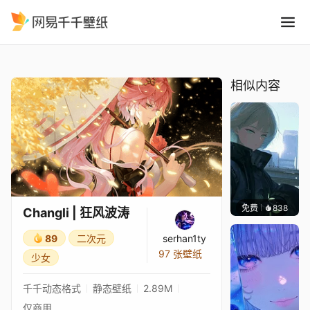
Changli 狂风波涛
精选
Changli | 狂风波涛
相似内容
免费
838
辰东壁
Changli | 狂风波涛
89
二次元
serhan1ty
97 张壁纸
少女
千千动态格式
静态壁纸
2.89M
仅商用