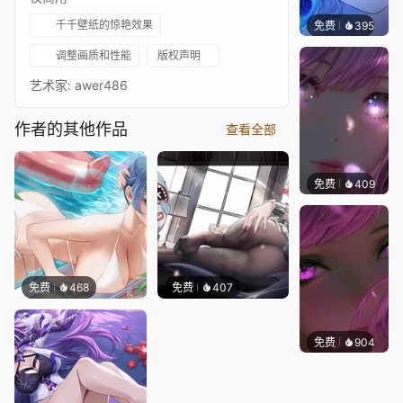
千千壁纸的惊艳效果
免费
395
辰东壁
调整画质和性能
版权声明
艺术家: awer486
作者的其他作品
查看全部
免费
409
辰东壁
免费
468
免费
407
免费
904
辰东壁