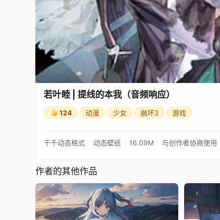
若叶睦 | 提线的本我（音频响应）
124
动漫
少女
崩坏3
游戏
千千动态格式
动态壁纸
16.09M
与创作者协商使用
作者的其他作品