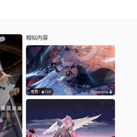
相似内容
免费
137
Luramina