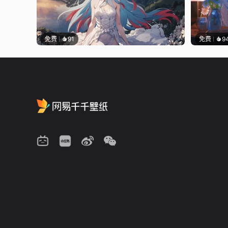
免费
91
免费
9