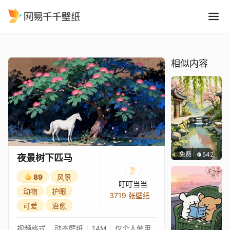
夜景树下匹马
精选
夜景树下匹马
相似内容
免费
542
渔小小
夜景树下匹马
89
风景
叮叮当当
动物
护眼
3719 张壁纸
可爱
治愈
视频格式
动态壁纸
14M
仅个人使用