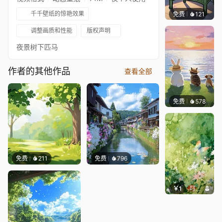
千千壁纸的惊艳效果
免费
121
好看壁
调整画质和性能
版权声明
夜景树下匹马
作者的其他作品
查看全部
免费
578
渔小小
免费
211
免费
796
￥1
叮叮当当