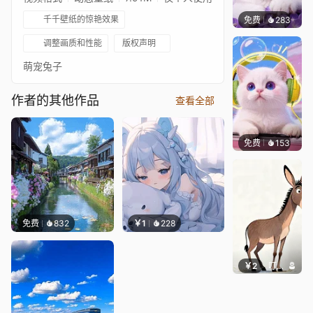
千千壁纸的惊艳效果
免费
283
豆子酱e
调整画质和性能
版权声明
萌宠兔子
作者的其他作品
查看全部
免费
153
豆子酱e
免费
832
￥1
228
￥2
叮叮当当