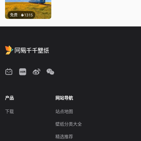
免费
1315
产品
网站导航
下载
站点地图
壁纸分类大全
精选推荐