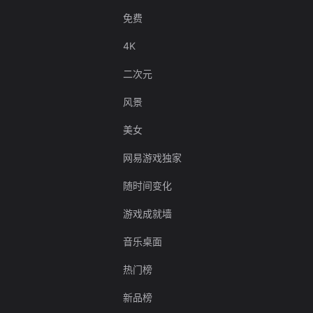
免费
4K
二次元
风景
美女
网易游戏独家
随时间变化
游戏成就墙
音乐桌面
热门榜
新品榜