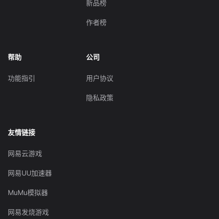
新品榜
作者榜
帮助
公司
功能指引
用户协议
隐私政策
友情链接
网易云游戏
网易UU加速器
MuMu模拟器
网易发烧游戏