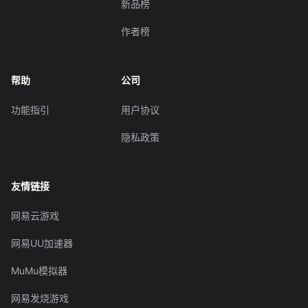
新品榜
作者榜
帮助
公司
功能指引
用户协议
隐私政策
友情链接
网易云游戏
网易UU加速器
MuMu模拟器
网易发烧游戏