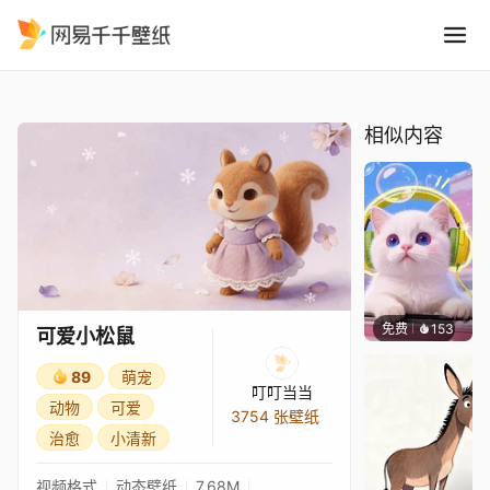
可爱小松鼠
精选
可爱小松鼠
相似内容
免费
153
豆子酱e
可爱小松鼠
89
萌宠
叮叮当当
动物
可爱
3754 张壁纸
治愈
小清新
视频格式
动态壁纸
7.68M