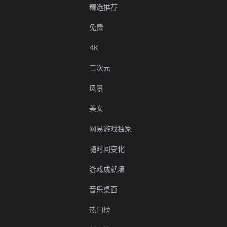
精选推荐
免费
4K
二次元
风景
美女
网易游戏独家
随时间变化
游戏成就墙
音乐桌面
热门榜