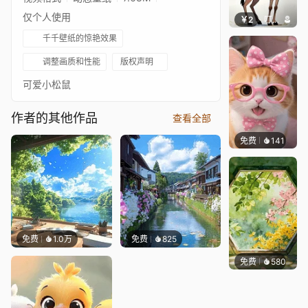
仅个人使用
￥2
叮叮当当
千千壁纸的惊艳效果
调整画质和性能
版权声明
可爱小松鼠
作者的其他作品
查看全部
免费
141
好看壁
免费
1.0万
免费
825
免费
580
渔小小