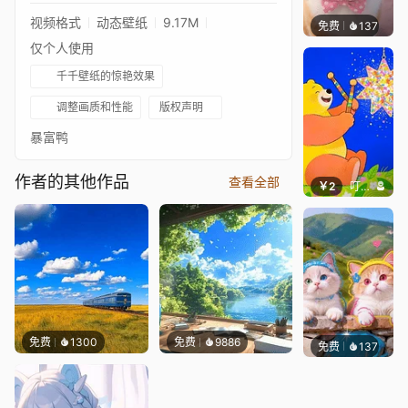
视频格式
动态壁纸
9.17M
免费
137
好看壁
仅个人使用
千千壁纸的惊艳效果
调整画质和性能
版权声明
暴富鸭
作者的其他作品
查看全部
￥2
叮叮当当
免费
1300
免费
9886
免费
137
豆子酱e