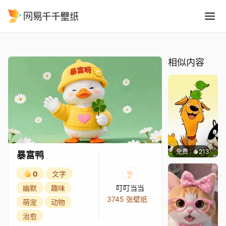
暴富鸭
精选
暴富鸭
相似内容
免费
213
渔小小
暴富鸭
0
文字
幽默
趣味
叮叮当当
3745 张壁纸
萌宠
动物
治愈