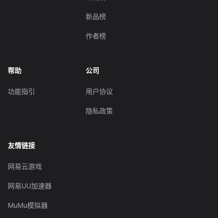
新品榜
作者榜
帮助
公司
功能指引
用户协议
隐私政策
友情链接
网易云游戏
网易UU加速器
MuMu模拟器