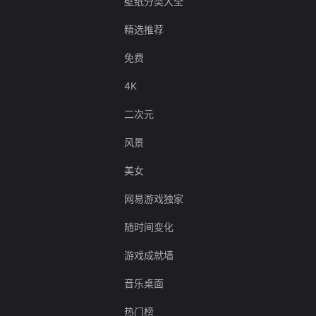
壁纸分类大全
精选推荐
免费
4K
二次元
风景
美女
网易游戏独家
随时间变化
游戏成就墙
音乐桌面
热门榜