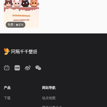
免费
874
产品
网站导航
下载
站点地图