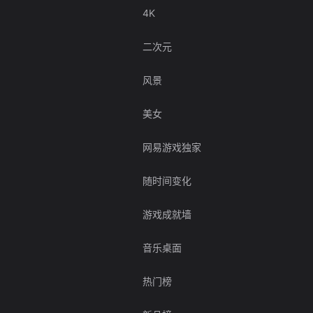
4K
二次元
风景
美女
网易游戏独家
随时间变化
游戏成就墙
音乐桌面
热门榜