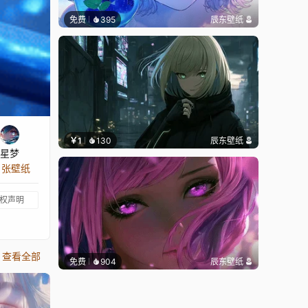
免费
395
辰东壁纸
￥1
130
辰东壁纸
星梦
8 张壁纸
权声明
查看全部
免费
904
辰东壁纸