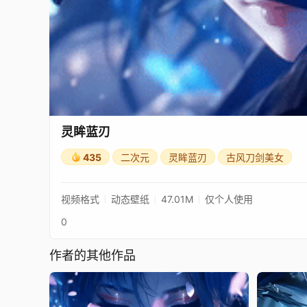
灵眸蓝刃
435
二次元
灵眸蓝刃
古风刀剑美女
视频格式
动态壁纸
47.01M
仅个人使用
0
作者的其他作品