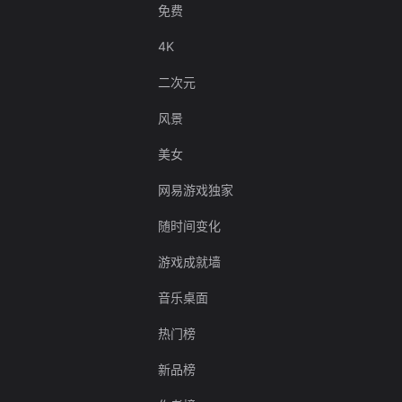
免费
4K
二次元
风景
美女
网易游戏独家
随时间变化
游戏成就墙
音乐桌面
热门榜
新品榜